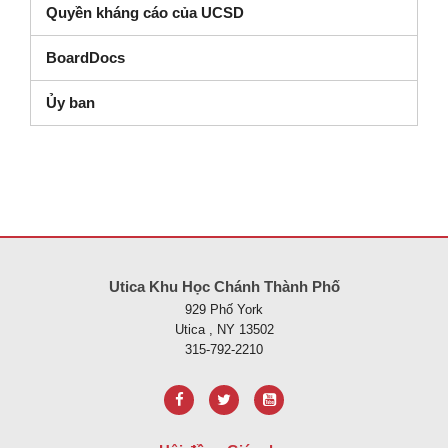
Quyền kháng cáo của UCSD
(mở trong cửa sổ mới)
BoardDocs
Ủy ban
Trang web này cung cấp thông tin bằng pdf, hãy truy cập liên kết nà
Utica Khu Học Chánh Thành Phố
929 Phố York
Utica , NY 13502
315-792-2210