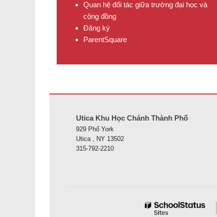
Quan hệ đối tác giữa trường đại học và
cộng đồng
Đăng ký
ParentSquare
Trang web này cung cấp thông tin bằng pdf, hãy truy cập 
Utica Khu Học Chánh Thành Phố
929 Phố York
Utica , NY 13502
315-792-2210