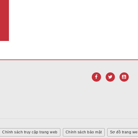
liên kết này để
tải xuống phần mềm Adobe Acrobat Reader DC
.
Chính sách truy cập trang web
Chính sách bảo mật
Sơ đồ trang we