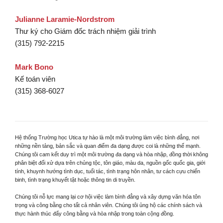
Julianne Laramie-Nordstrom
Thư ký cho Giám đốc trách nhiệm giải trình
(315) 792-2215
Mark Bono
Kế toán viên
(315) 368-6027
Hệ thống Trường học Utica tự hào là một môi trường làm việc bình đẳng, nơi
những nền tảng, bản sắc và quan điểm đa dạng được coi là những thế mạnh.
Chúng tôi cam kết duy trì một môi trường đa dạng và hòa nhập, đồng thời không
phân biệt đối xử dựa trên chủng tộc, tôn giáo, màu da, nguồn gốc quốc gia, giới
tính, khuynh hướng tình dục, tuổi tác, tình trạng hôn nhân, tư cách cựu chiến
binh, tình trạng khuyết tật hoặc thông tin di truyền.
Chúng tôi nỗ lực mang lại cơ hội việc làm bình đẳng và xây dựng văn hóa tôn
trọng và công bằng cho tất cả nhân viên. Chúng tôi ủng hộ các chính sách và
thực hành thúc đẩy công bằng và hòa nhập trong toàn cộng đồng.