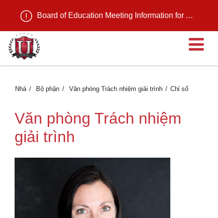
Board of Education Meeting Information for August 11, 2026
M
Nhà
Bộ phận
Văn phòng Trách nhiệm giải trình
Chỉ số
Văn phòng Trách nhiệm
giải trình