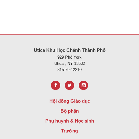
Trang web này cung cấp thông tin bằng pdf, hãy truy cập liên kết nà
Utica Khu Học Chánh Thành Phố
929 Phố York
Utica , NY 13502
315-792-2210
Hội đồng Giáo dục
Bộ phận
Phụ huynh & Học sinh
Trường