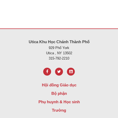
Trang web này cung cấp thông tin bằng pdf, hãy truy cập liên kết nà
Utica Khu Học Chánh Thành Phố
929 Phố York
Utica , NY 13502
315-792-2210
Hội đồng Giáo dục
Bộ phận
Phụ huynh & Học sinh
Trường