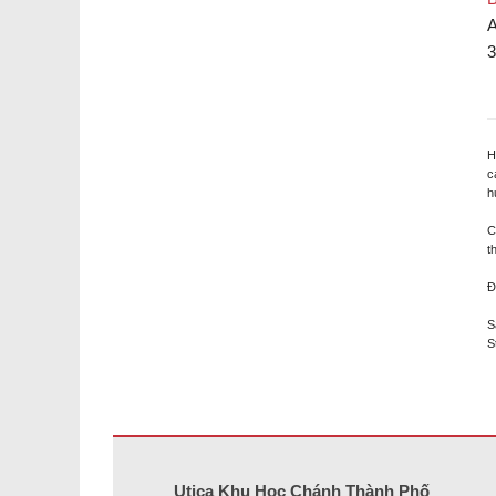
A
3
H
c
h
C
t
Đ
S
S
Trang web này cung cấp thông tin bằng pdf, hãy truy cập 
Utica Khu Học Chánh Thành Phố