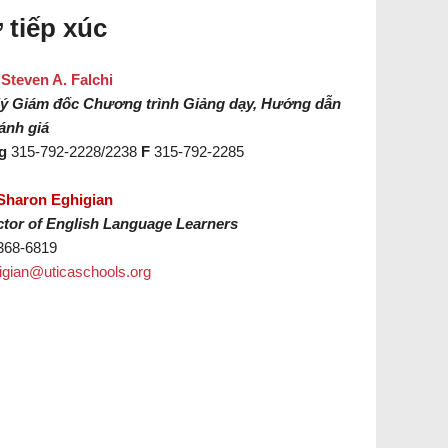
 tiếp xúc
Steven A. Falchi
lý Giám đốc Chương trình Giảng dạy, Hướng dẫn
ánh giá
g
315-792-2228/2238
F
315-792-2285
Sharon Eghigian
ctor of English Language Learners
368-6819
igian@uticaschools.org