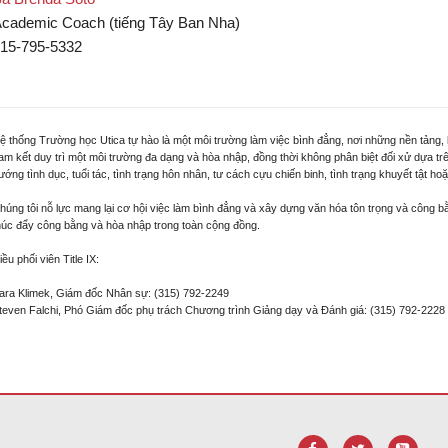
cademic Coach (tiếng Tây Ban Nha)
15-795-5332
ệ thống Trường học Utica tự hào là một môi trường làm việc bình đẳng, nơi những nền tảng,
am kết duy trì một môi trường đa dạng và hòa nhập, đồng thời không phân biệt đối xử dựa trê
ướng tình dục, tuổi tác, tình trạng hôn nhân, tư cách cựu chiến binh, tình trạng khuyết tật hoặc
húng tôi nỗ lực mang lại cơ hội việc làm bình đẳng và xây dựng văn hóa tôn trọng và công b
húc đẩy công bằng và hòa nhập trong toàn cộng đồng.
iều phối viên Title IX:
ara Klimek, Giám đốc Nhân sự: (315) 792-2249
teven Falchi, Phó Giám đốc phụ trách Chương trình Giảng dạy và Đánh giá: (315) 792-2228
liên kết này để
tải xuống phần mềm Adobe Acrobat Reader DC
.