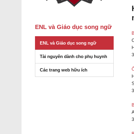
ENL và Giáo dục song ngữ
B
C
ENL và Giáo dục song ngữ
H
3
Tài nguyên dành cho phụ huynh
Ô
Các trang web hữu ích
H
S
3
B
A
3
B