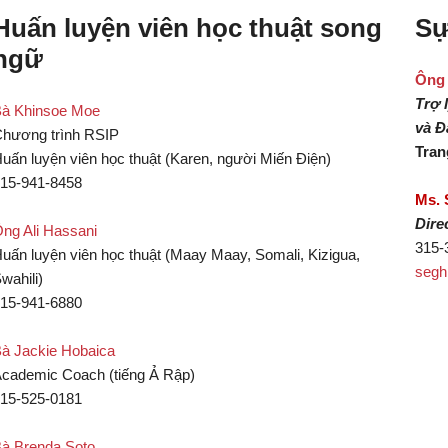
Huấn luyện viên học thuật song
Sự
ngữ
Ông 
Trợ 
à Khinsoe Moe
và Đ
hương trình RSIP
Tran
uấn luyện viên học thuật (Karen, người Miến Điện)
15-941-8458
Ms. 
Dire
ng Ali Hassani
315-
uấn luyện viên học thuật (Maay Maay, Somali, Kizigua,
segh
wahili)
15-941-6880
à Jackie Hobaica
cademic Coach (tiếng Ả Rập)
15-525-0181
à Brenda Soto