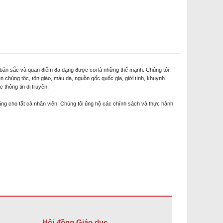
 bản sắc và quan điểm đa dạng được coi là những thế mạnh. Chúng tôi
n chủng tộc, tôn giáo, màu da, nguồn gốc quốc gia, giới tính, khuynh
 thông tin di truyền.
ằng cho tất cả nhân viên. Chúng tôi ủng hộ các chính sách và thực hành
Hội đồng Giáo dục