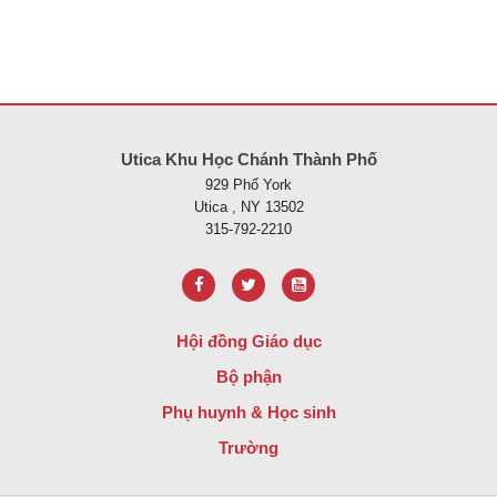
Trang web này cung cấp thông tin bằng pdf, hãy truy cập liên kết nà
Utica Khu Học Chánh Thành Phố
929 Phố York
Utica , NY 13502
315-792-2210
Hội đồng Giáo dục
Bộ phận
Phụ huynh & Học sinh
Trường