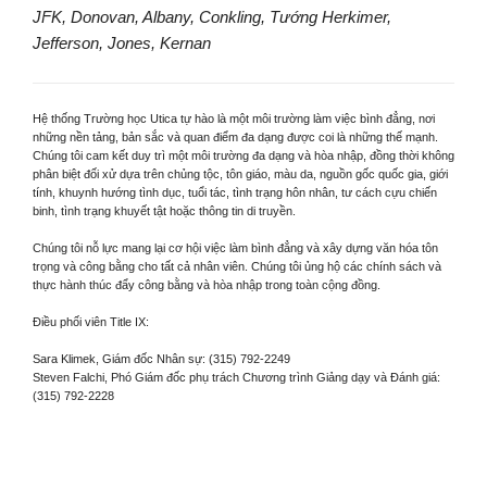
JFK, Donovan, Albany, Conkling, Tướng Herkimer,
Jefferson, Jones, Kernan
Hệ thống Trường học Utica tự hào là một môi trường làm việc bình đẳng, nơi
những nền tảng, bản sắc và quan điểm đa dạng được coi là những thế mạnh.
Chúng tôi cam kết duy trì một môi trường đa dạng và hòa nhập, đồng thời không
phân biệt đối xử dựa trên chủng tộc, tôn giáo, màu da, nguồn gốc quốc gia, giới
tính, khuynh hướng tình dục, tuổi tác, tình trạng hôn nhân, tư cách cựu chiến
binh, tình trạng khuyết tật hoặc thông tin di truyền.
Chúng tôi nỗ lực mang lại cơ hội việc làm bình đẳng và xây dựng văn hóa tôn
trọng và công bằng cho tất cả nhân viên. Chúng tôi ủng hộ các chính sách và
thực hành thúc đẩy công bằng và hòa nhập trong toàn cộng đồng.
Điều phối viên Title IX:
Sara Klimek, Giám đốc Nhân sự: (315) 792-2249
Steven Falchi, Phó Giám đốc phụ trách Chương trình Giảng dạy và Đánh giá:
(315) 792-2228