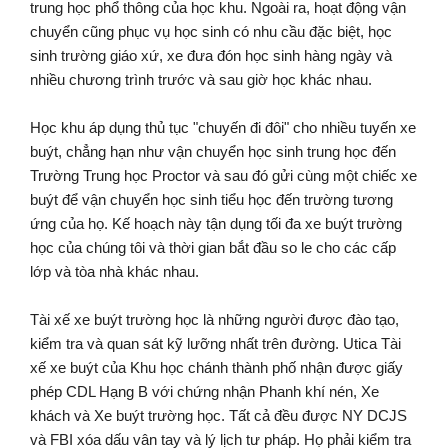
trung học phổ thông của học khu. Ngoài ra, hoạt động vận
chuyển cũng phục vụ học sinh có nhu cầu đặc biệt, học
sinh trường giáo xứ, xe đưa đón học sinh hàng ngày và
nhiều chương trình trước và sau giờ học khác nhau.
Học khu áp dụng thủ tục "chuyến đi đôi" cho nhiều tuyến xe
buýt, chẳng hạn như vận chuyển học sinh trung học đến
Trường Trung học Proctor và sau đó gửi cùng một chiếc xe
buýt để vận chuyển học sinh tiểu học đến trường tương
ứng của họ. Kế hoạch này tận dụng tối đa xe buýt trường
học của chúng tôi và thời gian bắt đầu so le cho các cấp
lớp và tòa nhà khác nhau.
Tài xế xe buýt trường học là những người được đào tạo,
kiểm tra và quan sát kỹ lưỡng nhất trên đường. Utica Tài
xế xe buýt của Khu học chánh thành phố nhận được giấy
phép CDL Hạng B với chứng nhận Phanh khí nén, Xe
khách và Xe buýt trường học. Tất cả đều được NY DCJS
và FBI xóa dấu vân tay và lý lịch tư pháp. Họ phải kiểm tra