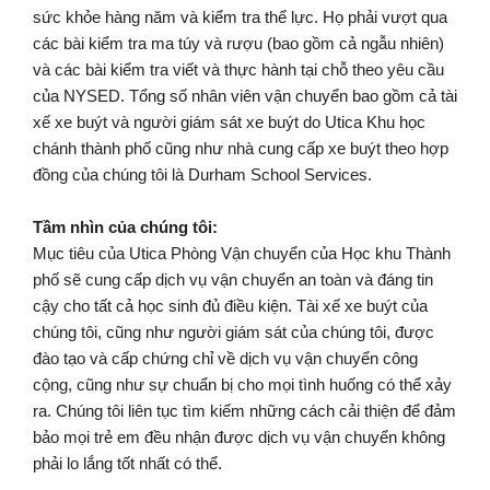
sức khỏe hàng năm và kiểm tra thể lực. Họ phải vượt qua
các bài kiểm tra ma túy và rượu (bao gồm cả ngẫu nhiên)
và các bài kiểm tra viết và thực hành tại chỗ theo yêu cầu
của NYSED. Tổng số nhân viên vận chuyển bao gồm cả tài
xế xe buýt và người giám sát xe buýt do Utica Khu học
chánh thành phố cũng như nhà cung cấp xe buýt theo hợp
đồng của chúng tôi là Durham School Services.
Tầm nhìn của chúng tôi:
Mục tiêu của Utica Phòng Vận chuyển của Học khu Thành
phố sẽ cung cấp dịch vụ vận chuyển an toàn và đáng tin
cậy cho tất cả học sinh đủ điều kiện. Tài xế xe buýt của
chúng tôi, cũng như người giám sát của chúng tôi, được
đào tạo và cấp chứng chỉ về dịch vụ vận chuyển công
cộng, cũng như sự chuẩn bị cho mọi tình huống có thể xảy
ra. Chúng tôi liên tục tìm kiếm những cách cải thiện để đảm
bảo mọi trẻ em đều nhận được dịch vụ vận chuyển không
phải lo lắng tốt nhất có thể.