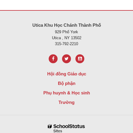
Trang web này cung cấp thông tin bằng pdf, hãy truy cập liên kết nà
Utica Khu Học Chánh Thành Phố
929 Phố York
Utica , NY 13502
315-792-2210
Hội đồng Giáo dục
Bộ phận
Phụ huynh & Học sinh
Trường