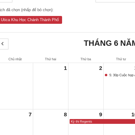
ịch đã chọn (nhấp để bỏ chọn):
Utica Khu Học Chánh Thành Phố
THÁNG 6 NĂM
Chủ nhật
Thứ hai
Thứ ba
Thứ tư
1
2
5: 30p Cuộc họp đ
7
8
9
1
Kỳ thi Regents