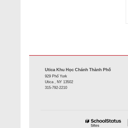
Trang web này cung cấp thông tin bằng pdf, hãy truy cập 
Utica Khu Học Chánh Thành Phố
929 Phố York
Utica , NY 13502
315-792-2210