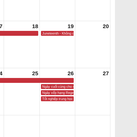
7
18
19
20
Juneteenth - Không có trường học
4
25
26
27
Ngày cuối cùng cho sinh viên
Ngày xếp hạng Regents
Tốt nghiệp trung học phổ thông