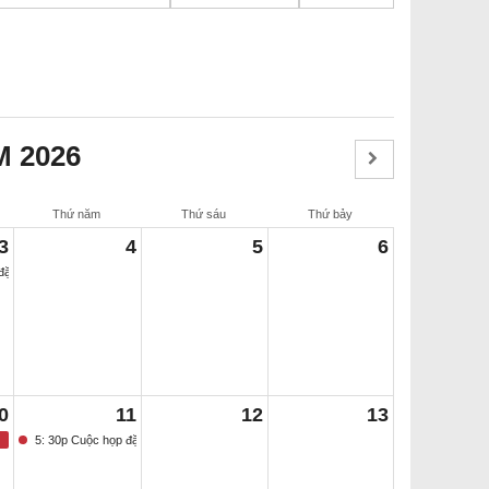
 2026
Thứ năm
Thứ sáu
Thứ bảy
3
4
5
6
ặc biệt của Hội đồng Giáo dục
0
11
12
13
5: 30p Cuộc họp đặc biệt của Hội đồng Giáo dục