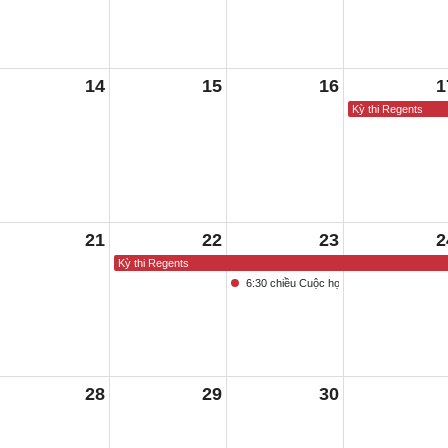
14
15
16
1
Kỳ thi Regents
21
22
23
2
Kỳ thi Regents
6:30 chiều Cuộc họp Hội đồng Giáo dục
28
29
30