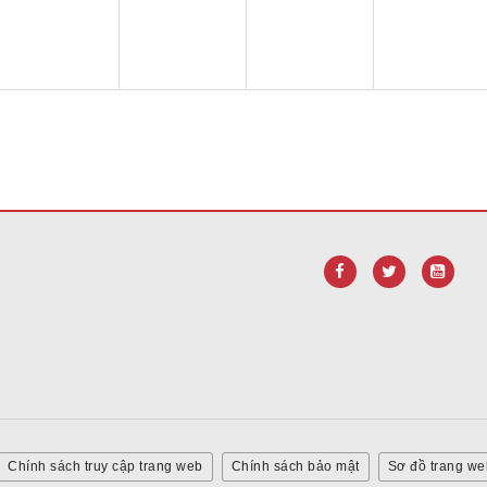
liên kết này để
tải xuống phần mềm Adobe Acrobat Reader DC
.
Chính sách truy cập trang web
Chính sách bảo mật
Sơ đồ trang we