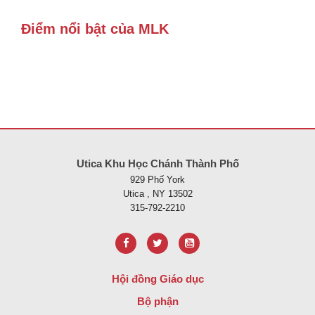
Điểm nổi bật của MLK
Trang web này cung cấp thông tin bằng pdf, hãy truy cập liên kết nà
Utica Khu Học Chánh Thành Phố
929 Phố York
Utica , NY 13502
315-792-2210
Hội đồng Giáo dục
Bộ phận