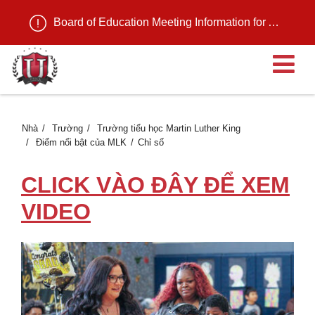
Board of Education Meeting Information for August 11, 2026
M
Nhà
Trường
Trường tiểu học Martin Luther King
Điểm nổi bật của MLK
Chỉ số
CLICK VÀO ĐÂY ĐỂ XEM
VIDEO