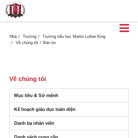
M
Nhà
Trường
Trường tiểu học Martin Luther King
Về chúng tôi
Bản tin
Về chúng tôi
Mục tiêu & Sứ mệnh
Kế hoạch giáo dục toàn diện
Danh bạ nhân viên
(mở trong cửa sổ mới)
Danh sách cung cấp