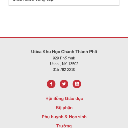
Trang web này cung cấp thông tin bằng pdf, hãy truy cập liên kết nà
Utica Khu Học Chánh Thành Phố
929 Phố York
Utica , NY 13502
315-792-2210
Hội đồng Giáo dục
Bộ phận
Phụ huynh & Học sinh
Trường