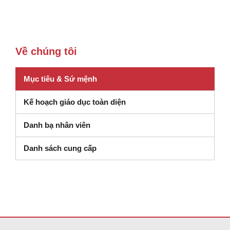
Về chúng tôi
Mục tiêu & Sứ mệnh
Kế hoạch giáo dục toàn diện
Danh bạ nhân viên
(mở trong cửa sổ mới)
Danh sách cung cấp
Trang web này cung cấp thông tin bằng pdf, hãy truy cập liên kết nà