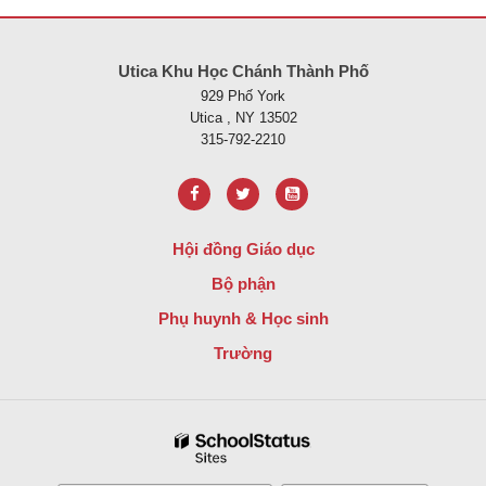
Trang web này cung cấp thông tin bằng pdf, hãy truy cập liên kết nà
Utica Khu Học Chánh Thành Phố
929 Phố York
Utica , NY 13502
315-792-2210
Hội đồng Giáo dục
Bộ phận
Phụ huynh & Học sinh
Trường