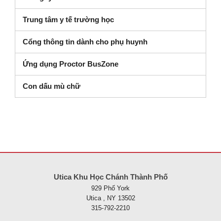
Trung tâm y tế trường học
Cổng thông tin dành cho phụ huynh
Ứng dụng Proctor BusZone
Con dấu mù chữ
Trang web này cung cấp thông tin bằng pdf, hãy truy cập liên kết nà
Utica Khu Học Chánh Thành Phố
929 Phố York
Utica , NY 13502
315-792-2210