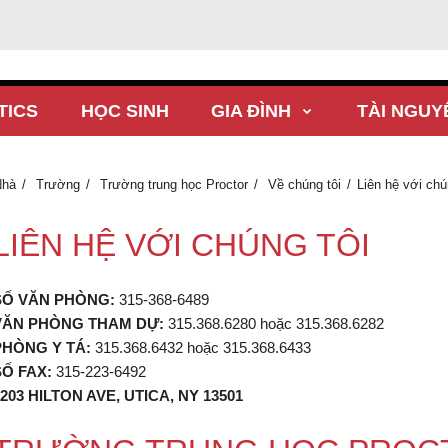
TICS
HỌC SINH
GIA ĐÌNH
TÀI NGUY
Nhà
Trường
Trường trung học Proctor
Về chúng tôi
Liên hệ với chú
LIÊN HỆ VỚI CHÚNG TÔI
SỐ VĂN PHÒNG:
315-368-6489
VĂN PHÒNG THAM DỰ:
315.368.6280 hoặc 315.368.6282
PHÒNG Y TÁ:
315.368.6432 hoặc 315.368.6433
SỐ FAX:
315-223-6492
203 HILTON AVE, UTICA, NY 13501