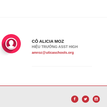
CÔ ALICIA MOZ
HIỆU TRƯỞNG ASST HIGH
amroz@uticaschools.org
liên kết này để
tải xuống phần mềm Adobe Acrobat Reader DC
.