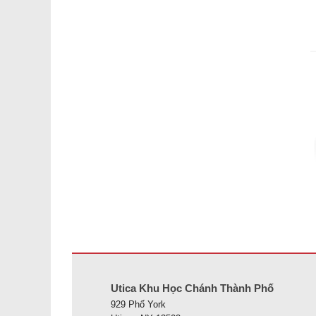
Trang web này cung cấp thông tin bằng pdf, hãy truy cập 
Utica Khu Học Chánh Thành Phố
929 Phố York