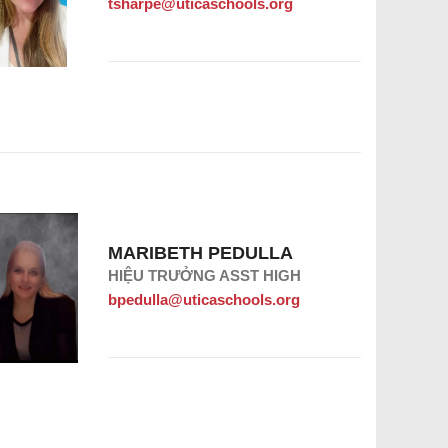
tsharpe@uticaschools.org
MARIBETH PEDULLA
HIỆU TRƯỞNG ASST HIGH
bpedulla@uticaschools.org