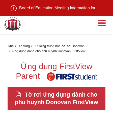
Board of Education Meeting Information for August 11, 2026
M
Nhà
Trường
Trường trung học cơ sở Donovan
Ứng dụng dành cho phụ huynh Donovan FirstView
Ứng dụng FirstView
Parent
Tờ rơi ứng dụng dành cho
phụ huynh Donovan FirstView