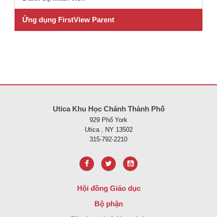
Ứng dụng FirstView Parent
Trang web này cung cấp thông tin bằng pdf, hãy truy cập liên kết nà
Utica Khu Học Chánh Thành Phố
929 Phố York
Utica , NY 13502
315-792-2210
Hội đồng Giáo dục
Bộ phận