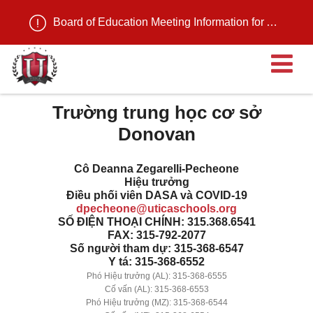
Board of Education Meeting Information for August 11, 2026
M
Trường trung học cơ sở
Donovan
Cô Deanna Zegarelli-Pecheone
Hiệu trưởng
Điều phối viên DASA và COVID-19
dpecheone@uticaschools.org
SỐ ĐIỆN THOẠI CHÍNH: 315.368.6541
FAX: 315-792-2077
Số người tham dự: 315-368-6547
Y tá: 315-368-6552
Phó Hiệu trưởng (AL): 315-368-6555
Cố vấn (AL): 315-368-6553
Phó Hiệu trưởng (MZ): 315-368-6544