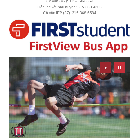
Cố vấn (MZ): 315-368-6554
Liên lạc với phụ huynh: 315-368-4308
Cố vấn IEP (AZ): 315-368-6584
Play
Pause