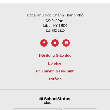
Trang web này cung cấp thông tin bằng pdf, hãy truy cập liên kết nà
Utica Khu Học Chánh Thành Phố
929 Phố York
Utica , NY 13502
315-792-2210
Hội đồng Giáo dục
Bộ phận
Phụ huynh & Học sinh
Trường