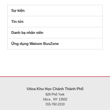
Sự kiện
Tin tức
Danh bạ nhân viên
Ứng dụng Watson BusZone
Trang web này cung cấp thông tin bằng pdf, hãy truy cập liên kết nà
Utica Khu Học Chánh Thành Phố
929 Phố York
Utica , NY 13502
315-792-2210