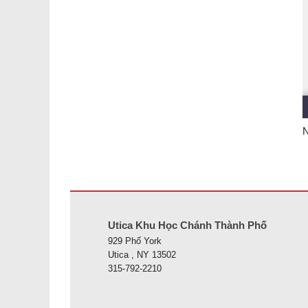
N
Trang web này cung cấp thông tin bằng pdf, hãy truy cập 
Utica Khu Học Chánh Thành Phố
929 Phố York
Utica , NY 13502
315-792-2210