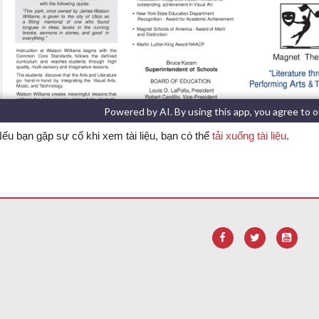
ếu bạn gặp sự cố khi xem tài liệu, bạn có thể
tải xuống tài liệu
.
liên kết này để
tải xuống phần mềm Adobe Acrobat Reader DC
.