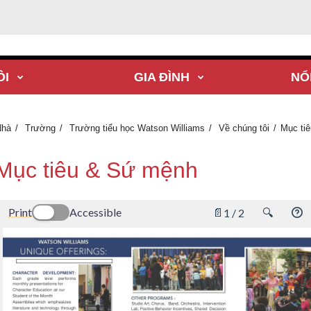
ÔI
GIA ĐÌNH
NỔ
Nhà
Trường
Trường tiểu học Watson Williams
Về chúng tôi
Mục ti
Mục tiêu & Sứ mệnh