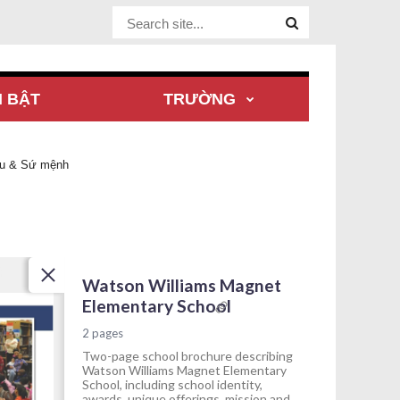
Website Site
I BẬT
TRƯỜNG
êu & Sứ mệnh