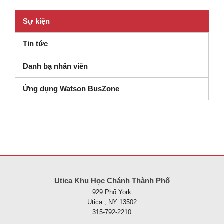
Sự kiện
Tin tức
Danh bạ nhân viên
Ứng dụng Watson BusZone
Trang web này cung cấp thông tin bằng pdf, hãy truy cập liên kết nà
Utica Khu Học Chánh Thành Phố
929 Phố York
Utica , NY 13502
315-792-2210