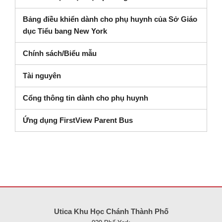
Bảng điều khiển dành cho phụ huynh của Sở Giáo
(mở trong cửa sổ mới)
dục Tiểu bang New York
Chính sách/Biểu mẫu
Tài nguyên
Cổng thông tin dành cho phụ huynh
Ứng dụng FirstView Parent Bus
Trang web này cung cấp thông tin bằng pdf, hãy truy cập liên kết nà
Utica Khu Học Chánh Thành Phố