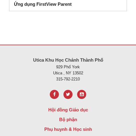
Ứng dụng FirstView Parent
Trang web này cung cấp thông tin bằng pdf, hãy truy cập liên kết nà
Utica Khu Học Chánh Thành Phố
929 Phố York
Utica , NY 13502
315-792-2210
Hội đồng Giáo dục
Bộ phận
Phụ huynh & Học sinh