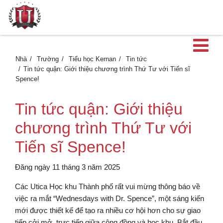
M
Nhà
Trường
Tiểu học Kernan
Tin tức
Tin tức quận: Giới thiệu chương trình Thứ Tư với Tiến sĩ
Spence!
Tin tức quận: Giới thiệu
chương trình Thứ Tư với
Tiến sĩ Spence!
Đăng ngày 11 tháng 3 năm 2025
Các Utica Học khu Thành phố rất vui mừng thông báo về
việc ra mắt “Wednesdays with Dr. Spence”, một sáng kiến
mới được thiết kế để tạo ra nhiều cơ hội hơn cho sự giao
tiếp cởi mở, trực tiếp giữa cộng đồng và học khu. Bắt đầu