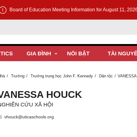
Board of Education Meeting Information for August 11, 202
TICS
GIA ĐÌNH
NỔI BẬT
TÀI NGUY
Nhà
Trường
Trường trung học John F. Kennedy
Dân tộc
VANESSA
VANESSA HOUCK
NGHIÊN CỨU XÃ HỘI
vhouck@uticaschools.org