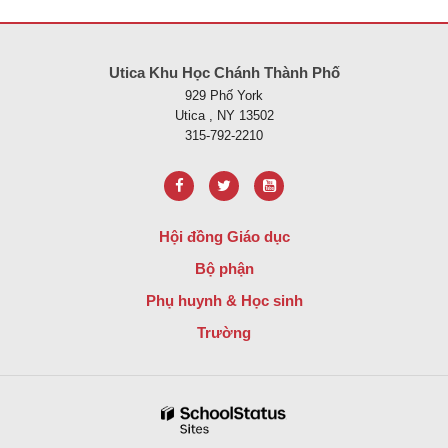
Trang web này cung cấp thông tin bằng pdf, hãy truy cập liên kết nà
Utica Khu Học Chánh Thành Phố
929 Phố York
Utica , NY 13502
315-792-2210
Hội đồng Giáo dục
Bộ phận
Phụ huynh & Học sinh
Trường