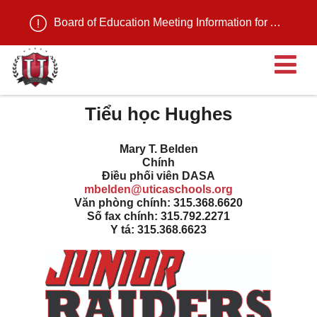
Board of Education Meeting Information for August 11, 2026
M
Tiểu học Hughes
Mary T. Belden
Chính
Điều phối viên DASA
mbelden@uticaschools.org
Văn phòng chính: 315.368.6620
Số fax chính: 315.792.2271
Y tá: 315.368.6623