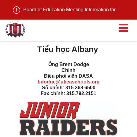
Board of Education Meeting Information for August 11, 2026
M
Tiểu học Albany
Ông Brent Dodge
Chính
Điều phối viên DASA
bdodge@uticaschools.org
Số chính: 315.368.6500
Fax chính: 315.792.2151