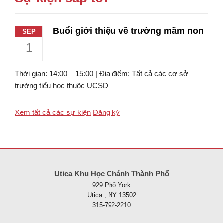
Buổi giới thiệu về trường mầm non
SEP
1
Thời gian: 14:00 – 15:00 | Địa điểm: Tất cả các cơ sở
trường tiểu học thuộc UCSD
Xem tất cả các sự kiện
Đăng ký
Trang web này cung cấp thông tin bằng pdf, hãy truy cập liên kết nà
Utica Khu Học Chánh Thành Phố
929 Phố York
Utica , NY 13502
315-792-2210